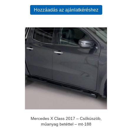
Hozzáadás az ajánlatkéréshez
Mercedes X Class 2017 – Csőküszöb,
műanyag betéttel – mt-188