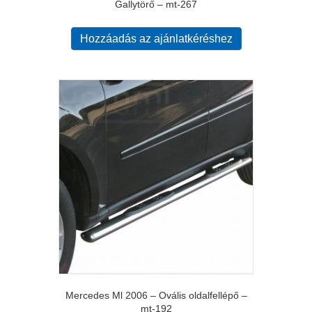
Gallytörő – mt-267
Hozzáadás az ajánlatkéréshez
Mercedes Ml 2006 – Ovális oldalfellépő –
mt-192