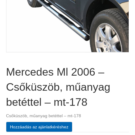
Mercedes Ml 2006 –
Csőküszöb, műanyag
betéttel – mt-178
Csőküszöb, műanyag betéttel – mt-178
Hozzáadás az ajánlatkéréshez