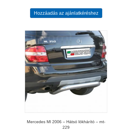
Hozzáadás az ajánlatkéréshez
Mercedes Ml 2006 – Hátsó lökhárító – mt-
229