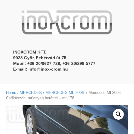
INOXCROM KFT.
9028 Gyõr, Fehérvári út 75.
Mobil: +36-20/9627-728, +36-20/298-5777
E-mail:
info@inox-crom.hu
Home
/
MERCEDES
/
MERCEDES ML 2006-
/ Mercedes Ml 2006 –
Csőküszöb, műanyag betéttel – mt-178