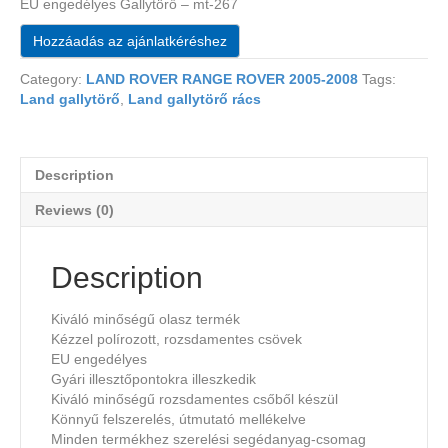
EU engedélyes Gallytörő – mt-267
Hozzáadás az ajánlatkéréshez
Category:
LAND ROVER RANGE ROVER 2005-2008
Tags:
Land gallytörő
,
Land gallytörő rács
Description
Reviews (0)
Description
Kiváló minőségű olasz termék
Kézzel polírozott, rozsdamentes csövek
EU engedélyes
Gyári illesztőpontokra illeszkedik
Kiváló minőségű rozsdamentes csőből készül
Könnyű felszerelés, útmutató mellékelve
Minden termékhez szerelési segédanyag-csomag