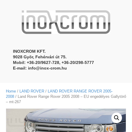
INOXCROM KFT.
9028 Gyõr, Fehérvári út 75.
Mobil: +36-20/9627-728, +36-20/298-5777
E-mail:
info@inox-crom.hu
Home
/
LAND ROVER
/
LAND ROVER RANGE ROVER 2005-
2008
/ Land Rover Range Rover 2005 2008 – EU engedélyes Gallytörő
– mt-267