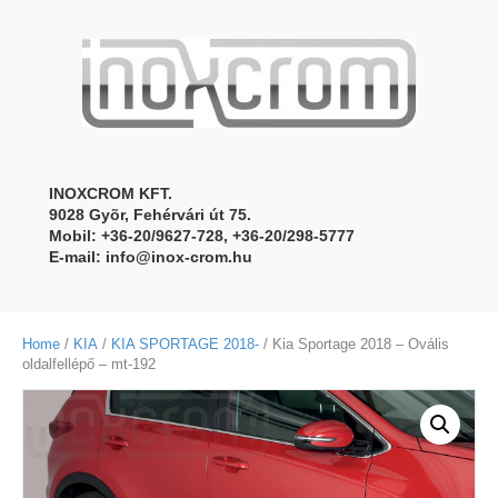
INOXCROM KFT.
9028 Gyõr, Fehérvári út 75.
Mobil: +36-20/9627-728, +36-20/298-5777
E-mail:
info@inox-crom.hu
Home
/
KIA
/
KIA SPORTAGE 2018-
/ Kia Sportage 2018 – Ovális
oldalfellépő – mt-192