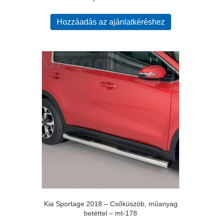
Hozzáadás az ajánlatkéréshez
Kia Sportage 2018 – Csőküszöb, műanyag
betéttel – mt-178