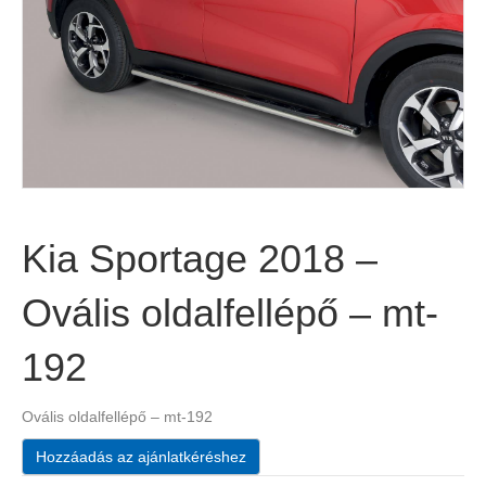
Kia Sportage 2018 –
Ovális oldalfellépő – mt-
192
Ovális oldalfellépő – mt-192
Hozzáadás az ajánlatkéréshez