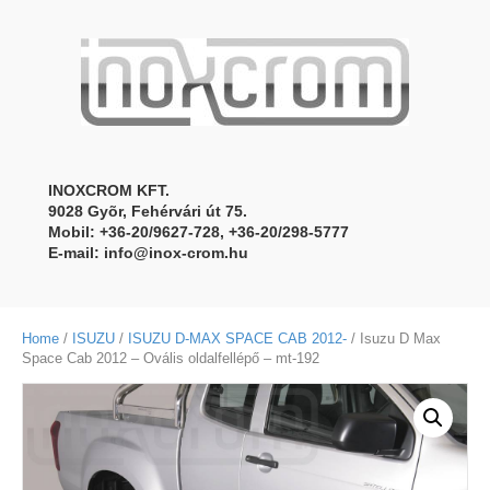
INOXCROM KFT.
9028 Gyõr, Fehérvári út 75.
Mobil: +36-20/9627-728, +36-20/298-5777
E-mail:
info@inox-crom.hu
Home
/
ISUZU
/
ISUZU D-MAX SPACE CAB 2012-
/ Isuzu D Max
Space Cab 2012 – Ovális oldalfellépő – mt-192