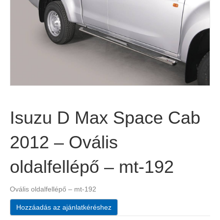
Isuzu D Max Space Cab
2012 – Ovális
oldalfellépő – mt-192
Ovális oldalfellépő – mt-192
Hozzáadás az ajánlatkéréshez