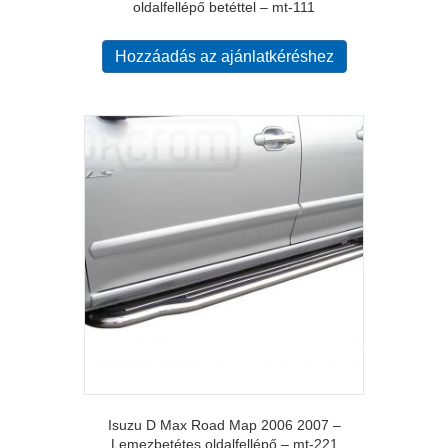
oldalfellépő betéttel – mt-111
Hozzáadás az ajánlatkéréshez
Isuzu D Max Road Map 2006 2007 –
Lemezbetétes oldalfellépő – mt-221