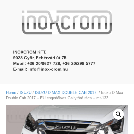
INOXCROM KFT.
9028 Gyõr, Fehérvári út 75.
Mobil: +36-20/9627-728, +36-20/298-5777
E-mail:
info@inox-crom.hu
Home
/
ISUZU
/
ISUZU D-MAX DOUBLE CAB 2017-
/ Isuzu D Max
Double Cab 2017 – EU engedélyes Gallytörő rács – mt-133