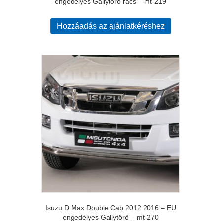
engedélyes Gallytörő rács – mt-219
Hozzáadás az ajánlatkéréshez
Isuzu D Max Double Cab 2012 2016 – EU
engedélyes Gallytörő – mt-270