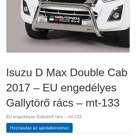
Isuzu D Max Double Cab
2017 – EU engedélyes
Gallytörő rács – mt-133
EU engedélyes Gallytörő rács – mt-133
Hozzáadás az ajánlatkéréshez