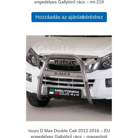
engedélyes Gallytörő rács – mt-219
Hozzáadás az ajánlatkéréshez
Isuzu D Max Double Cab 2012 2016 – EU
engedélyes Gallytörő rács – magasított