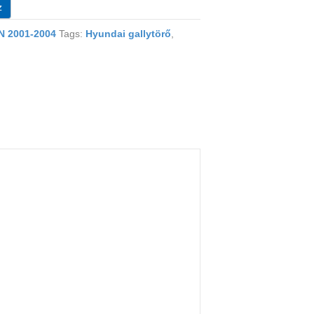
z
 2001-2004
Tags:
Hyundai gallytörő
,