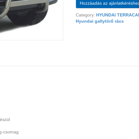
Hozzáadás az ajánlatkéréshe
Category:
HYUNDAI TERRACAN
Hyundai gallytörő rács
észül
ag-csomag