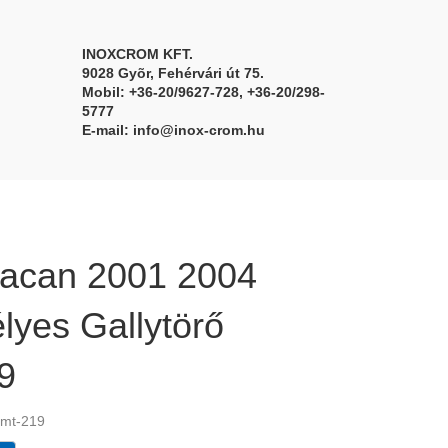
INOXCROM KFT.
9028 Gyõr, Fehérvári út 75.
Mobil: +36-20/9627-728, +36-20/298-
5777
E-mail:
info@inox-crom.hu
racan 2001 2004
lyes Gallytörő
9
 mt-219