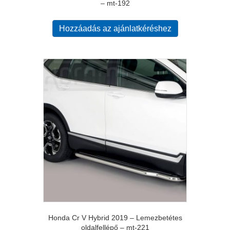
– mt-192
Hozzáadás az ajánlatkéréshez
Honda Cr V Hybrid 2019 – Lemezbetétes
oldalfellépő – mt-221