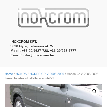
INOXCROM KFT.
9028 Gyõr, Fehérvári út 75.
Mobil: +36-20/9627-728, +36-20/298-5777
E-mail:
info@inox-crom.hu
Home
/
HONDA
/
HONDA CR-V 2005-2006
/ Honda Cr V 2005 2006 –
Lemezbetétes oldalfellépő – mt-221