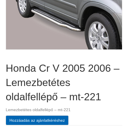
Honda Cr V 2005 2006 –
Lemezbetétes
oldalfellépő – mt-221
Lemezbetétes oldalfellépő – mt-221
Hozzáadás az ajánlatkéréshez