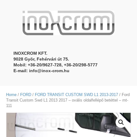
INOXCROM KFT.
9028 Gyõr, Fehérvári út 75.
Mobil: +36-20/9627-728, +36-20/298-5777
E-mail:
info@inox-crom.hu
Home
/
FORD
/
FORD TRANSIT CUSTOM SWD L1 2013-2017
/ Ford
Transit Custom Swd L1 2013 2017 – ovális oldalfellépő betéttel – mt-
111