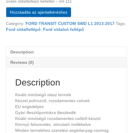
ovális oldalfellépő betéttel – mt-111
Hozzáadás az ajánlatkéréshez
Category:
FORD TRANSIT CUSTOM SWD L1 2013-2017
Tags:
Ford oldalfellépő
,
Ford oldalsó fellépő
Description
Reviews (0)
Description
Kiváló minőségű olasz termék
Kézzel polírozott, rozsdamentes csövek
EU engedélyes
Gyári illesztőpontokra illeszkedik
Kiváló minőségű rozsdamentes csőből készül
Könnyű felszerelés, útmutató mellékelve
Minden termékhez szerelési segédanyag-csomag