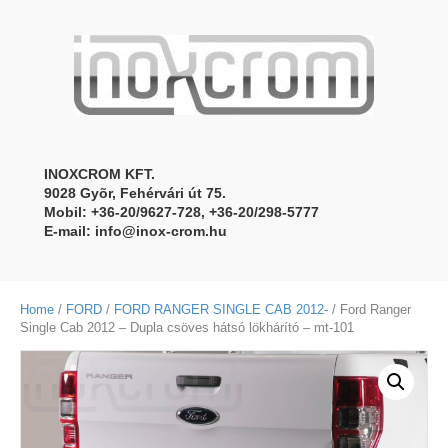
INOXCROM KFT.
9028 Gyõr, Fehérvári út 75.
Mobil: +36-20/9627-728, +36-20/298-5777
E-mail:
info@inox-crom.hu
Home
/
FORD
/
FORD RANGER SINGLE CAB 2012-
/ Ford Ranger
Single Cab 2012 – Dupla csöves hátsó lökhárító – mt-101