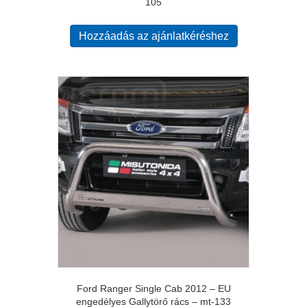
105
Hozzáadás az ajánlatkéréshez
Ford Ranger Single Cab 2012 – EU
engedélyes Gallytörő rács – mt-133