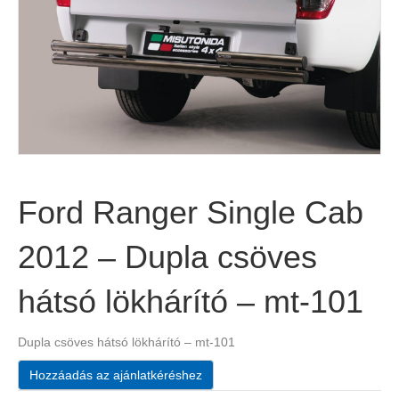
Ford Ranger Single Cab
2012 – Dupla csöves
hátsó lökhárító – mt-101
Dupla csöves hátsó lökhárító – mt-101
Hozzáadás az ajánlatkéréshez