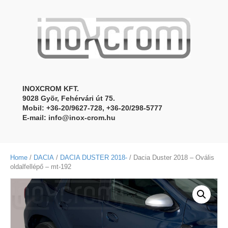
INOXCROM KFT.
9028 Gyõr, Fehérvári út 75.
Mobil: +36-20/9627-728, +36-20/298-5777
E-mail:
info@inox-crom.hu
Home
/
DACIA
/
DACIA DUSTER 2018-
/ Dacia Duster 2018 – Ovális
oldalfellépő – mt-192