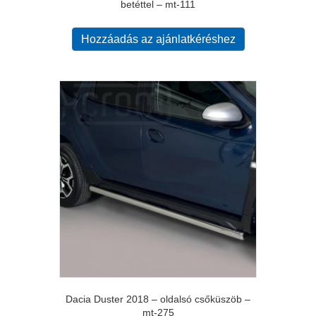
betéttel – mt-111
Hozzáadás az ajánlatkéréshez
Dacia Duster 2018 – oldalsó csőküszöb –
mt-275