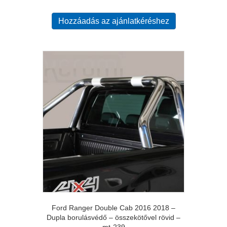
Hozzáadás az ajánlatkéréshez
Ford Ranger Double Cab 2016 2018 –
Dupla borulásvédő – összekötővel rövid –
mt-239