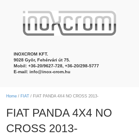
INOXCROM KFT.
9028 Gyõr, Fehérvári út 75.
Mobil: +36-20/9627-728, +36-20/298-5777
E-mail:
info@inox-crom.hu
Home
/
FIAT
/ FIAT PANDA 4X4 NO CROSS 2013-
FIAT PANDA 4X4 NO
CROSS 2013-