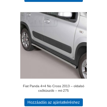
Fiat Panda 4×4 No Cross 2013 – oldalsó
csőküszöb – mt-275
Hozzáadás az ajánlatkéréshez