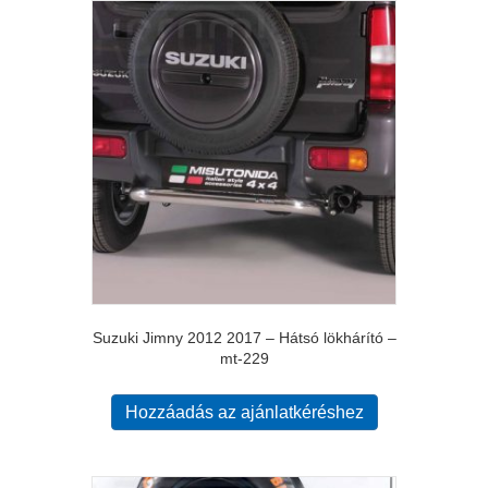
Suzuki Jimny 2012 2017 – Hátsó lökhárító –
mt-229
Hozzáadás az ajánlatkéréshez