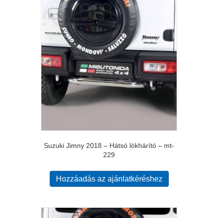
Suzuki Jimny 2018 – Hátsó lökhárító – mt-
229
Hozzáadás az ajánlatkéréshez