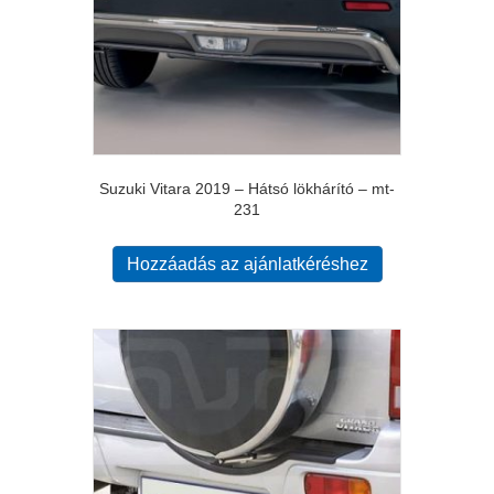
Suzuki Vitara 2019 – Hátsó lökhárító – mt-
231
Hozzáadás az ajánlatkéréshez