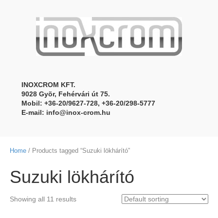
INOXCROM KFT.
9028 Gyõr, Fehérvári út 75.
Mobil: +36-20/9627-728, +36-20/298-5777
E-mail:
info@inox-crom.hu
Home
/ Products tagged “Suzuki lökhárító”
Suzuki lökhárító
Showing all 11 results