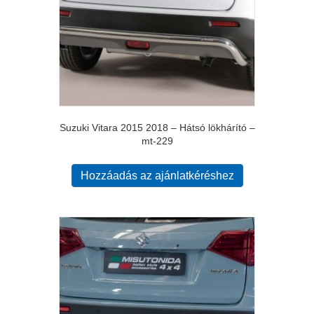
Suzuki Vitara 2015 2018 – Hátsó lökhárító –
mt-229
Hozzáadás az ajánlatkéréshez