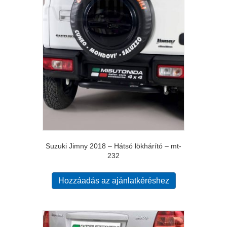
Suzuki Jimny 2018 – Hátsó lökhárító – mt-
232
Hozzáadás az ajánlatkéréshez