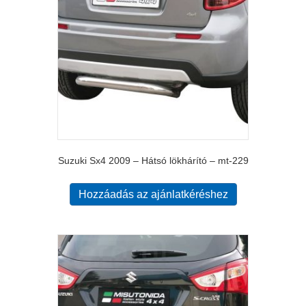
Suzuki Sx4 2009 – Hátsó lökhárító – mt-229
Hozzáadás az ajánlatkéréshez