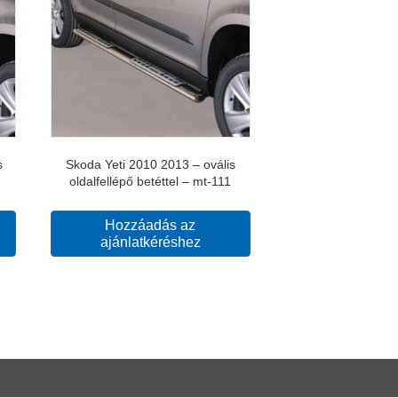
s
Skoda Yeti 2010 2013 – ovális
oldalfellépő betéttel – mt-111
Hozzáadás az
ajánlatkéréshez