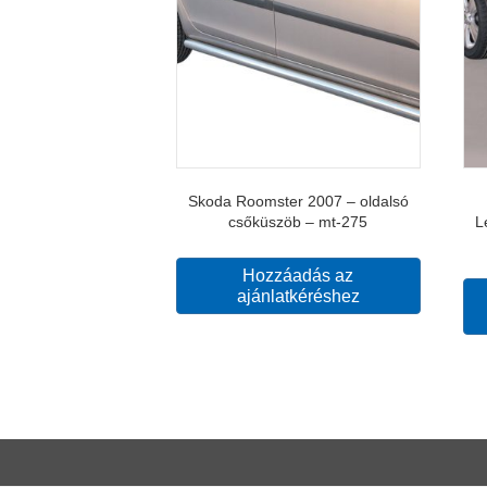
Skoda Roomster 2007 – oldalsó
csőküszöb – mt-275
L
Hozzáadás az
ajánlatkéréshez