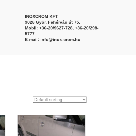
INOXCROM KFT.
9028 Gyõr, Fehérvári út 75.
Mobil: +36-20/9627-728, +36-20/298-
5777
E-mail:
info@inox-crom.hu