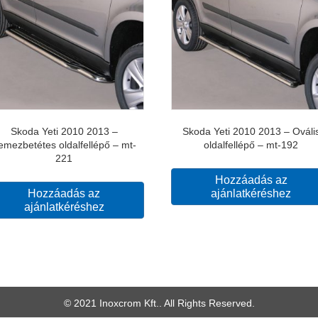
Skoda Yeti 2010 2013 –
Skoda Yeti 2010 2013 – Ováli
emezbetétes oldalfellépő – mt-
oldalfellépő – mt-192
221
Hozzáadás az
Hozzáadás az
ajánlatkéréshez
ajánlatkéréshez
© 2021 Inoxcrom Kft.. All Rights Reserved.