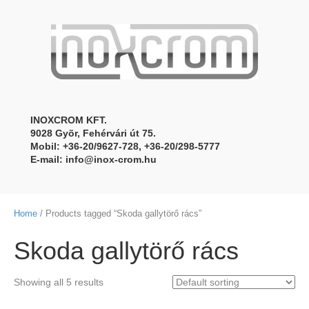
INOXCROM KFT.
9028 Gyõr, Fehérvári út 75.
Mobil: +36-20/9627-728, +36-20/298-5777
E-mail:
info@inox-crom.hu
Home
/ Products tagged “Skoda gallytörő rács”
Skoda gallytörő rács
Showing all 5 results