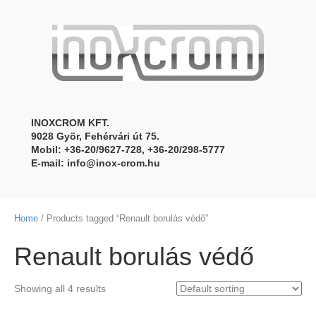
INOXCROM KFT.
9028 Gyõr, Fehérvári út 75.
Mobil: +36-20/9627-728, +36-20/298-5777
E-mail:
info@inox-crom.hu
Home
/ Products tagged “Renault borulás védő”
Renault borulás védő
Showing all 4 results