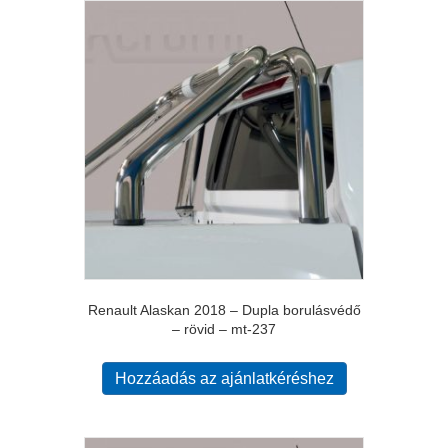
Renault Alaskan 2018 – Dupla borulásvédő
– rövid – mt-237
Hozzáadás az ajánlatkéréshez