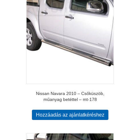
Nissan Navara 2010 – Csőküszöb,
műanyag betéttel – mt-178
Hozzáadás az ajánlatkéréshez