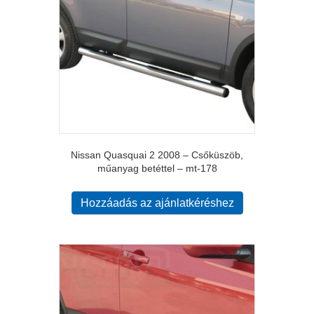
Nissan Quasquai 2 2008 – Csőküszöb,
műanyag betéttel – mt-178
Hozzáadás az ajánlatkéréshez