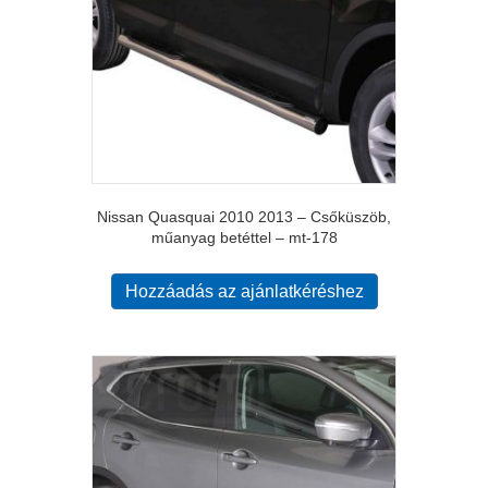
Nissan Quasquai 2010 2013 – Csőküszöb,
műanyag betéttel – mt-178
Hozzáadás az ajánlatkéréshez