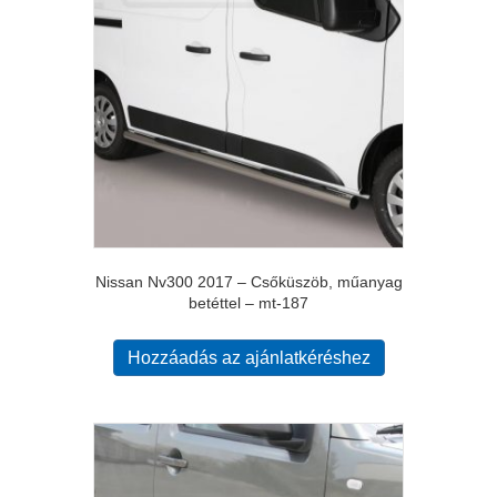
Nissan Nv300 2017 – Csőküszöb, műanyag
betéttel – mt-187
Hozzáadás az ajánlatkéréshez