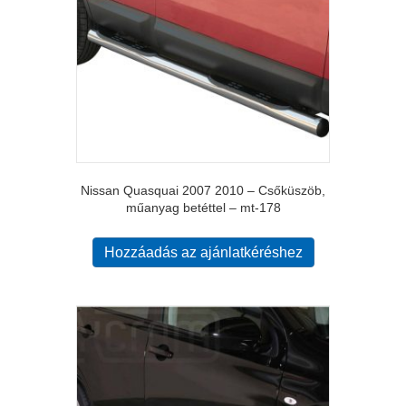
Nissan Quasquai 2007 2010 – Csőküszöb,
műanyag betéttel – mt-178
Hozzáadás az ajánlatkéréshez