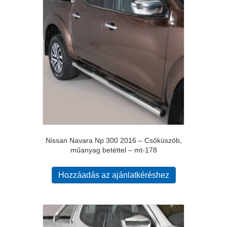
Nissan Navara Np 300 2016 – Csőküszöb,
műanyag betéttel – mt-178
Hozzáadás az ajánlatkéréshez