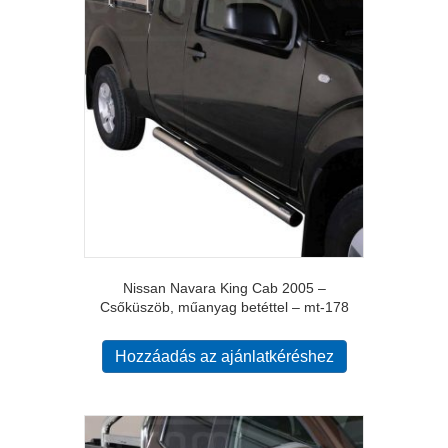
Nissan Navara King Cab 2005 –
Csőküszöb, műanyag betéttel – mt-178
Hozzáadás az ajánlatkéréshez