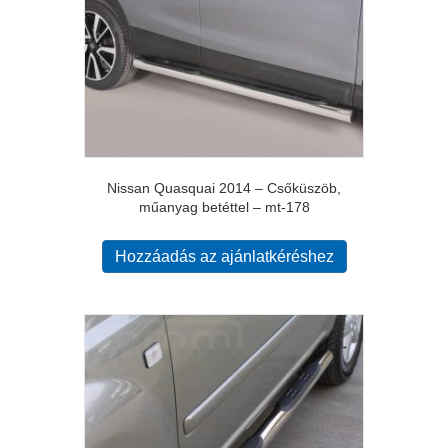
Nissan Quasquai 2014 – Csőküszöb,
műanyag betéttel – mt-178
Hozzáadás az ajánlatkéréshez