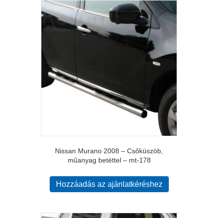
Nissan Murano 2008 – Csőküszöb,
műanyag betéttel – mt-178
Hozzáadás az ajánlatkéréshez