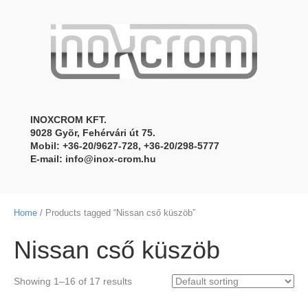
INOXCROM KFT.
9028 Gyõr, Fehérvári út 75.
Mobil: +36-20/9627-728, +36-20/298-5777
E-mail:
info@inox-crom.hu
Home
/ Products tagged “Nissan cső küszöb”
Nissan cső küszöb
Showing 1–16 of 17 results