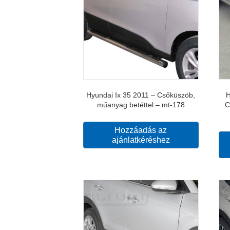
Hyundai Ix 35 2011 – Csőküszöb,
H
műanyag betéttel – mt-178
C
Hozzáadás az
ajánlatkéréshez