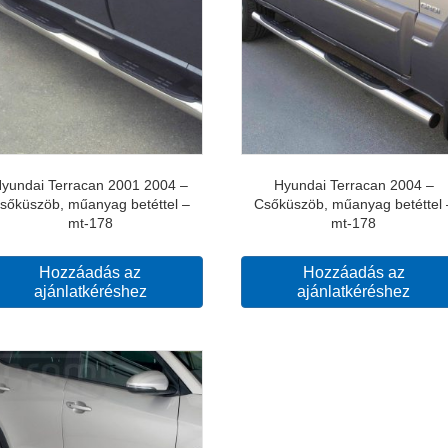
yundai Terracan 2001 2004 –
Hyundai Terracan 2004 –
sőküszöb, műanyag betéttel –
Csőküszöb, műanyag betéttel 
mt-178
mt-178
Hozzáadás az
Hozzáadás az
ajánlatkéréshez
ajánlatkéréshez