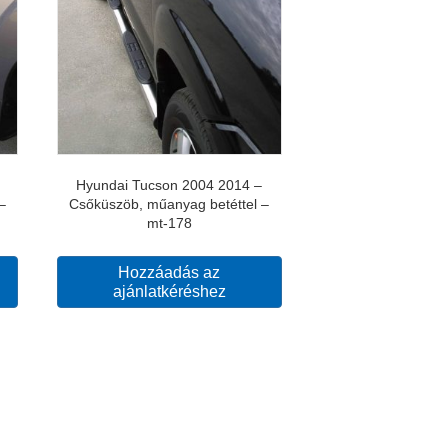
Hyundai Tucson 2004 2014 –
–
Csőküszöb, műanyag betéttel –
mt-178
Hozzáadás az
ajánlatkéréshez