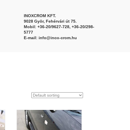
INOXCROM KFT.
9028 Gyõr, Fehérvári út 75.
Mobil: +36-20/9627-728, +36-20/298-
5777
E-mail:
info@inox-crom.hu